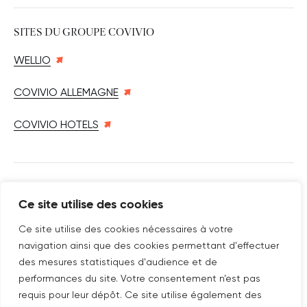
SITES DU GROUPE COVIVIO
WELLIO
COVIVIO ALLEMAGNE
COVIVIO HOTELS
SUIVEZ-NOUS SUR
Ce site utilise des cookies
Nouvelle fenêtre
linkedin
Nouvelle fenêtre
youtube
Nouvelle fenêtre
instagram
Ce site utilise des cookies nécessaires à votre
navigation ainsi que des cookies permettant d'effectuer
des mesures statistiques d'audience et de
performances du site. Votre consentement n’est pas
ABONNEZ-VOUS À NOTRE NEWSLETTER
requis pour leur dépôt. Ce site utilise également des
Nouvelle fenêtre
Je m'abonne