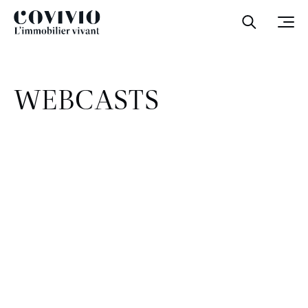
Covivio
Ouvrir la
Ouvr
WEBCASTS