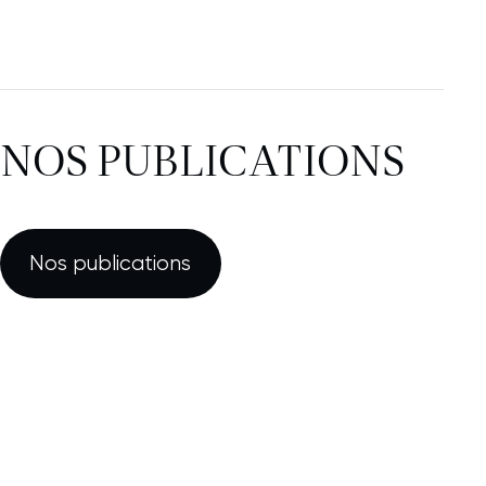
NOS PUBLICATIONS
Nos publications
Nouvelle fenêtre
Rapport financier semestriel
2026