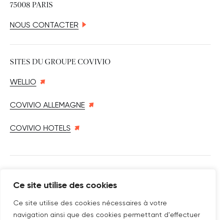
75008 PARIS
NOUS CONTACTER
SITES DU GROUPE COVIVIO
WELLIO
COVIVIO ALLEMAGNE
COVIVIO HOTELS
SUIVEZ-NOUS SUR
Ce site utilise des cookies
Nouvelle fenêtre
linkedin
Nouvelle fenêtre
youtube
Nouvelle fenêtre
instagram
Ce site utilise des cookies nécessaires à votre
navigation ainsi que des cookies permettant d'effectuer