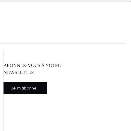
ABONNEZ-VOUS À NOTRE
NEWSLETTER
Nouvelle fenêtre
Je m'abonne