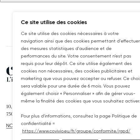
Ce site utilise des cookies
Ce site utilise des cookies nécessaires à votre
navigation ainsi que des cookies permettant d'effectuer
des mesures statistiques d'audience et de
performances du site. Votre consentement n’est pas
requis pour leur dépôt. Ce site utilise également des
Covivio
SITES DU GROUP
cookies non nécessaires, des cookies publicitaires et
marketing que vous pouvez accepter ou refuser. Ce choi
sera valable pour une durée de 6 mois. Vous pouvez
WELLIO
également choisir « Personnaliser » afin de gérer vous-
COVIVIO ALLEMA
même la finalité des cookies que vous souhaitez activer.
10, RUE DE MADRID
75008 PARIS
COVIVIO HOTELS
Pour plus d’informations, consultez la page Politique de
confidentialité =
NOUS CONTACTER
https://www.covivio.eu/fr/groupe/conformite/rgpd/