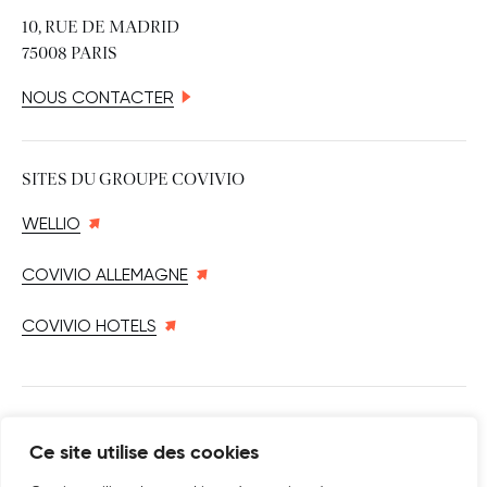
10, RUE DE MADRID
75008 PARIS
NOUS CONTACTER
SITES DU GROUPE COVIVIO
WELLIO
COVIVIO ALLEMAGNE
COVIVIO HOTELS
SUIVEZ-NOUS SUR
Ce site utilise des cookies
Nouvelle fenêtre
linkedin
Nouvelle fenêtre
youtube
Nouvelle fenêtre
instagram