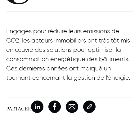
Engagés pour réduire leurs émissions de
CO2, les acteurs immobiliers ont très tôt mis
en œuvre des solutions pour optimiser la
consommation énergétique des bâtiments.
Ces dernières années ont marqué un
tournant concernant la gestion de l’énergie.
Nouvelle fenêtre
Partager sur Linkedin
Nouvelle fenêtre
Partager sur Facebook
Nouvelle fenêtre
Partager par e-mail
Copier le lien de la p
PARTAGER