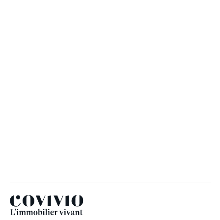
“Nous sommes tous conscients de
l’importance du secteur de la
construction et de l’immobilier dans le
contexte du changement climatique »
RICHARD TEICHMANN
Covivio