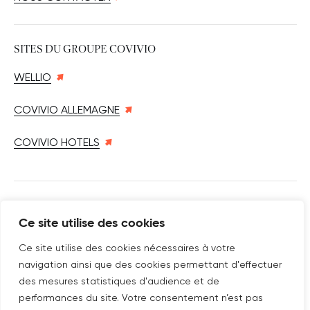
SITES DU GROUPE COVIVIO
WELLIO
COVIVIO ALLEMAGNE
COVIVIO HOTELS
SUIVEZ-NOUS SUR
Ce site utilise des cookies
Nouvelle fenêtre
linkedin
Nouvelle fenêtre
youtube
Nouvelle fenêtre
instagram
Ce site utilise des cookies nécessaires à votre
navigation ainsi que des cookies permettant d'effectuer
des mesures statistiques d'audience et de
performances du site. Votre consentement n’est pas
ABONNEZ-VOUS À NOTRE NEWSLETTER