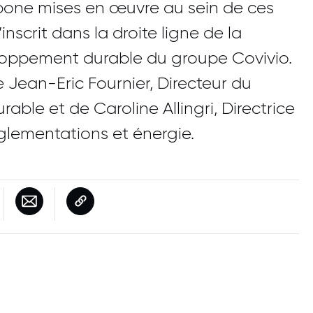
bone mises en œuvre au sein de ces
inscrit dans la droite ligne de la
loppement durable du groupe Covivio.
e Jean-Eric Fournier, Directeur du
ble et de Caroline Allingri, Directrice
glementations et énergie.
tre
inkedin
elle fenêtre
tager sur Facebook
Nouvelle fenêtre
Partager par e-mail
Copier le lien de la page