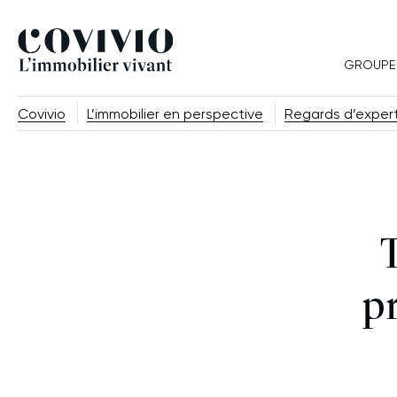
Covivio
GROUPE
Covivio
L’immobilier en perspective
Regards d’exper
T
p