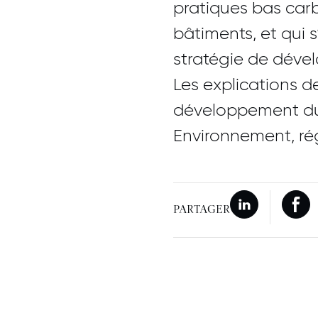
pratiques bas car
bâtiments, et qui s’
stratégie de déve
Les explications d
développement dura
Environnement, ré
Nouvelle fenê
Partager sur L
Nouv
Par
PARTAGER