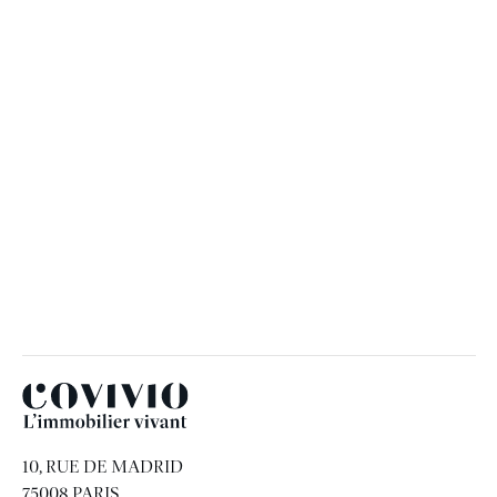
Vos données resteront confidentielles et seront
supprimées après réception de l’appareil.
Merci !
Covivio
10, RUE DE MADRID
75008 PARIS