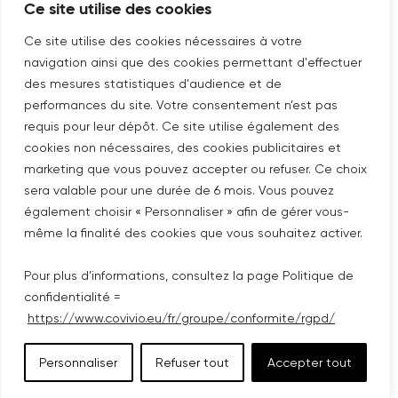
Ce site utilise des cookies
Nouvelle fenêtre
linkedin
Nouvelle fenêtre
youtube
Nouvelle fenêtre
instagram
Ce site utilise des cookies nécessaires à votre
navigation ainsi que des cookies permettant d'effectuer
des mesures statistiques d'audience et de
performances du site. Votre consentement n’est pas
ABONNEZ-VOUS À NOTRE NEWSLETTER
requis pour leur dépôt. Ce site utilise également des
Nouvelle fenêtre
Je m'abonne
cookies non nécessaires, des cookies publicitaires et
marketing que vous pouvez accepter ou refuser. Ce choix
sera valable pour une durée de 6 mois. Vous pouvez
©COPYRIGHT COVIVIO 2026
également choisir « Personnaliser » afin de gérer vous-
même la finalité des cookies que vous souhaitez activer.
MENTIONS LÉGALES
Pour plus d’informations, consultez la page Politique de
PLAN DU SITE
confidentialité =
https://www.covivio.eu/fr/groupe/conformite/rgpd/
POLITIQUE DE CONFIDENTIALITÉ
Personnaliser
Refuser tout
Accepter tout
ACCESSIBILITÉ : PARTIELLEMENT CONFORME