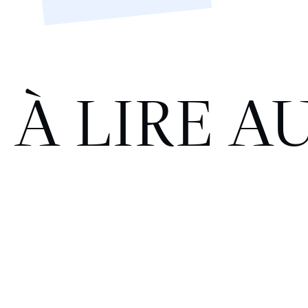
À LIRE A
Le Kimpton Fitzroy London
élu « Hotel of the Year 2026 »
aux Catey Awards