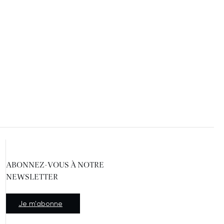
ABONNEZ-VOUS À NOTRE
NEWSLETTER
Nouvelle fenêtre
Je m'abonne