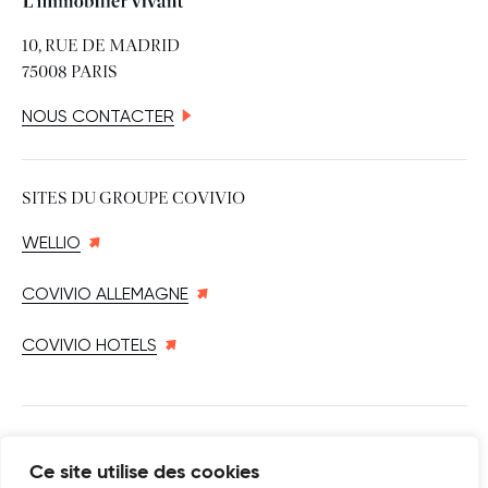
10, RUE DE MADRID
75008 PARIS
NOUS CONTACTER
SITES DU GROUPE COVIVIO
WELLIO
COVIVIO ALLEMAGNE
COVIVIO HOTELS
SUIVEZ-NOUS SUR
Ce site utilise des cookies
Nouvelle fenêtre
linkedin
Nouvelle fenêtre
youtube
Nouvelle fenêtre
instagram