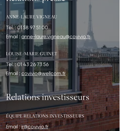
ANNE-LAURE VIGNEAU
Tel. : 01 58 97 51 00
Email :
anne-laure.vigneau@covivio.fr
LOUISE-MARIE GUINET
Tel. : 01 43 26 73 56
Email :
covivio@wellcom.fr
Relations investisseurs
ÉQUIPE RELATIONS INVESTISSEURS
Email :
ir@covivio.fr