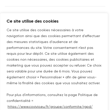
SUIVEZ-NOUS SUR
Ce site utilise des cookies
Nouvelle fenêtre
linkedin
Nouvelle fenêtre
youtube
Nouvelle fenêtre
instagram
Ce site utilise des cookies nécessaires à votre
navigation ainsi que des cookies permettant d'effectuer
des mesures statistiques d'audience et de
performances du site. Votre consentement n’est pas
ABONNEZ-VOUS À NOTRE NEWSLETTER
requis pour leur dépôt. Ce site utilise également des
Nouvelle fenêtre
Je m'abonne
cookies non nécessaires, des cookies publicitaires et
marketing que vous pouvez accepter ou refuser. Ce choix
sera valable pour une durée de 6 mois. Vous pouvez
©COPYRIGHT COVIVIO 2026
également choisir « Personnaliser » afin de gérer vous-
même la finalité des cookies que vous souhaitez activer.
MENTIONS LÉGALES
Pour plus d’informations, consultez la page Politique de
PLAN DU SITE
confidentialité =
https://www.covivio.eu/fr/groupe/conformite/rgpd/
POLITIQUE DE CONFIDENTIALITÉ