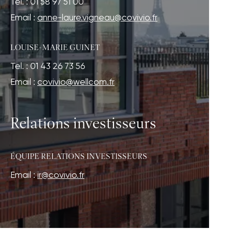
Tel. : 01 58 97 51 00
Email :
anne-laure.vigneau@covivio.fr
LOUISE-MARIE GUINET
Tel. : 01 43 26 73 56
Email :
covivio@wellcom.fr
Relations investisseurs
ÉQUIPE RELATIONS INVESTISSEURS
Email :
ir@covivio.fr