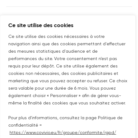
SUIVEZ-NOUS SUR
Ce site utilise des cookies
Nouvelle fenêtre
linkedin
Nouvelle fenêtre
youtube
Nouvelle fenêtre
instagram
Ce site utilise des cookies nécessaires à votre
navigation ainsi que des cookies permettant d'effectuer
des mesures statistiques d'audience et de
performances du site. Votre consentement n’est pas
ABONNEZ-VOUS À NOTRE NEWSLETTER
requis pour leur dépôt. Ce site utilise également des
Nouvelle fenêtre
Je m'abonne
cookies non nécessaires, des cookies publicitaires et
marketing que vous pouvez accepter ou refuser. Ce choix
sera valable pour une durée de 6 mois. Vous pouvez
©COPYRIGHT COVIVIO 2026
également choisir « Personnaliser » afin de gérer vous-
même la finalité des cookies que vous souhaitez activer.
MENTIONS LÉGALES
Pour plus d’informations, consultez la page Politique de
PLAN DU SITE
confidentialité =
https://www.covivio.eu/fr/groupe/conformite/rgpd/
POLITIQUE DE CONFIDENTIALITÉ