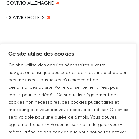
COVIVIO ALLEMAGNE
COVIVIO HOTELS
SUIVEZ-NOUS SUR
Ce site utilise des cookies
Nouvelle fenêtre
linkedin
Nouvelle fenêtre
youtube
Nouvelle fenêtre
instagram
Ce site utilise des cookies nécessaires à votre
navigation ainsi que des cookies permettant d'effectuer
des mesures statistiques d'audience et de
performances du site. Votre consentement n’est pas
ABONNEZ-VOUS À NOTRE NEWSLETTER
requis pour leur dépôt. Ce site utilise également des
Nouvelle fenêtre
Je m'abonne
cookies non nécessaires, des cookies publicitaires et
marketing que vous pouvez accepter ou refuser. Ce choix
sera valable pour une durée de 6 mois. Vous pouvez
©COPYRIGHT COVIVIO 2026
également choisir « Personnaliser » afin de gérer vous-
même la finalité des cookies que vous souhaitez activer.
MENTIONS LÉGALES