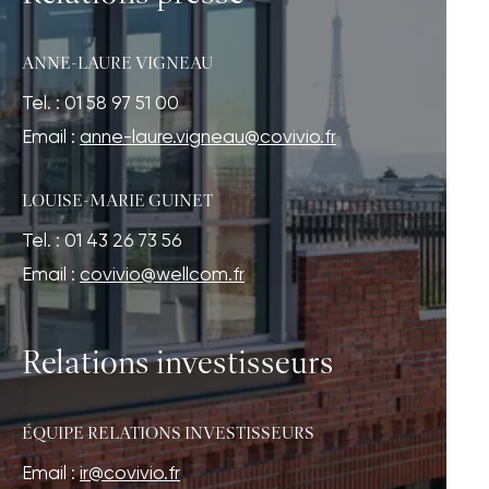
ANNE-LAURE VIGNEAU
Tel. : 01 58 97 51 00
Email :
anne-laure.vigneau@covivio.fr
LOUISE-MARIE GUINET
Tel. : 01 43 26 73 56
Email :
covivio@wellcom.fr
Relations investisseurs
ÉQUIPE RELATIONS INVESTISSEURS
Email :
ir@covivio.fr