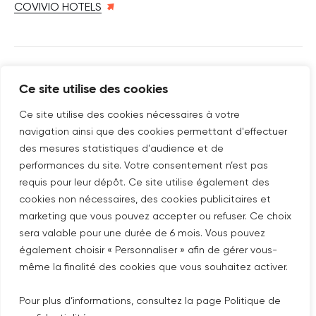
COVIVIO HOTELS
SUIVEZ-NOUS SUR
Ce site utilise des cookies
Nouvelle fenêtre
linkedin
Nouvelle fenêtre
youtube
Nouvelle fenêtre
instagram
Ce site utilise des cookies nécessaires à votre
navigation ainsi que des cookies permettant d'effectuer
des mesures statistiques d'audience et de
performances du site. Votre consentement n’est pas
ABONNEZ-VOUS À NOTRE NEWSLETTER
requis pour leur dépôt. Ce site utilise également des
Nouvelle fenêtre
Je m'abonne
cookies non nécessaires, des cookies publicitaires et
marketing que vous pouvez accepter ou refuser. Ce choix
sera valable pour une durée de 6 mois. Vous pouvez
©COPYRIGHT COVIVIO 2026
également choisir « Personnaliser » afin de gérer vous-
même la finalité des cookies que vous souhaitez activer.
MENTIONS LÉGALES
Pour plus d’informations, consultez la page Politique de
PLAN DU SITE