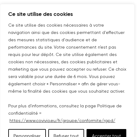
SUIVEZ-NOUS SUR
Ce site utilise des cookies
Nouvelle fenêtre
linkedin
Nouvelle fenêtre
youtube
Nouvelle fenêtre
instagram
Ce site utilise des cookies nécessaires à votre
navigation ainsi que des cookies permettant d'effectuer
des mesures statistiques d'audience et de
performances du site. Votre consentement n’est pas
ABONNEZ-VOUS À NOTRE NEWSLETTER
requis pour leur dépôt. Ce site utilise également des
Nouvelle fenêtre
Je m'abonne
cookies non nécessaires, des cookies publicitaires et
marketing que vous pouvez accepter ou refuser. Ce choix
sera valable pour une durée de 6 mois. Vous pouvez
©COPYRIGHT COVIVIO 2026
également choisir « Personnaliser » afin de gérer vous-
même la finalité des cookies que vous souhaitez activer.
MENTIONS LÉGALES
Pour plus d’informations, consultez la page Politique de
PLAN DU SITE
confidentialité =
https://www.covivio.eu/fr/groupe/conformite/rgpd/
POLITIQUE DE CONFIDENTIALITÉ
Personnaliser
Refuser tout
Accepter tout
ACCESSIBILITÉ : PARTIELLEMENT CONFORME