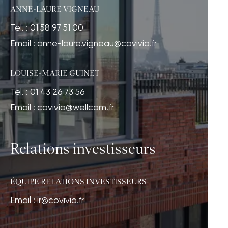
ANNE-LAURE VIGNEAU
Tel. : 01 58 97 51 00
Email :
anne-laure.vigneau@covivio.fr
LOUISE-MARIE GUINET
Tel. : 01 43 26 73 56
Email :
covivio@wellcom.fr
Relations investisseurs
ÉQUIPE RELATIONS INVESTISSEURS
Email :
ir@covivio.fr