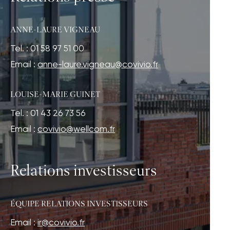
ANNE-LAURE VIGNEAU
Tel. : 01 58 97 51 00
Email :
anne-laure.vigneau@covivio.fr
LOUISE-MARIE GUINET
Tel. : 01 43 26 73 56
Email :
covivio@wellcom.fr
Relations investisseurs
ÉQUIPE RELATIONS INVESTISSEURS
Email :
ir@covivio.fr