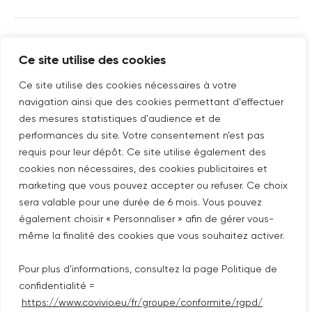
SUIVEZ-NOUS SUR
Ce site utilise des cookies
Nouvelle fenêtre
linkedin
Nouvelle fenêtre
youtube
Nouvelle fenêtre
instagram
Ce site utilise des cookies nécessaires à votre
navigation ainsi que des cookies permettant d'effectuer
des mesures statistiques d'audience et de
performances du site. Votre consentement n’est pas
ABONNEZ-VOUS À NOTRE NEWSLETTER
requis pour leur dépôt. Ce site utilise également des
Nouvelle fenêtre
Je m'abonne
cookies non nécessaires, des cookies publicitaires et
marketing que vous pouvez accepter ou refuser. Ce choix
sera valable pour une durée de 6 mois. Vous pouvez
©COPYRIGHT COVIVIO 2026
également choisir « Personnaliser » afin de gérer vous-
même la finalité des cookies que vous souhaitez activer.
MENTIONS LÉGALES
Pour plus d’informations, consultez la page Politique de
PLAN DU SITE
confidentialité =
https://www.covivio.eu/fr/groupe/conformite/rgpd/
POLITIQUE DE CONFIDENTIALITÉ