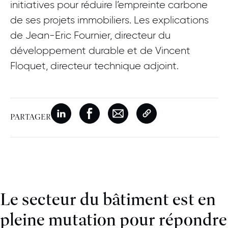
initiatives pour réduire l’empreinte carbone
de ses projets immobiliers. Les explications
de Jean-Eric Fournier, directeur du
développement durable et de Vincent
Floquet, directeur technique adjoint.
Nouvelle fenêtre
Partager sur Linkedin
Nouvelle fenêtre
Partager sur Facebook
Nouvelle fenêtre
Partager par e-mail
Copier le lien de la p
PARTAGER
Le secteur du bâtiment est en
pleine mutation pour répondre