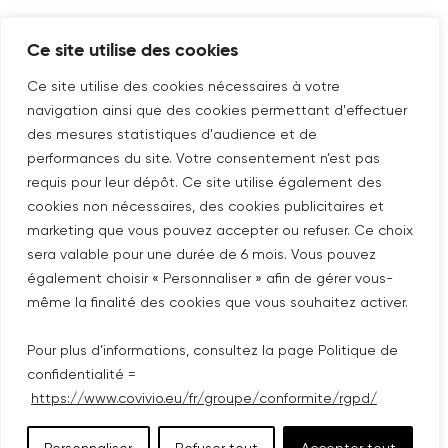
SUIVEZ-NOUS SUR
Ce site utilise des cookies
Nouvelle fenêtre
linkedin
Nouvelle fenêtre
youtube
Nouvelle fenêtre
instagram
Ce site utilise des cookies nécessaires à votre
navigation ainsi que des cookies permettant d'effectuer
des mesures statistiques d'audience et de
performances du site. Votre consentement n’est pas
ABONNEZ-VOUS À NOTRE NEWSLETTER
requis pour leur dépôt. Ce site utilise également des
Nouvelle fenêtre
Je m'abonne
cookies non nécessaires, des cookies publicitaires et
marketing que vous pouvez accepter ou refuser. Ce choix
sera valable pour une durée de 6 mois. Vous pouvez
©COPYRIGHT COVIVIO 2026
également choisir « Personnaliser » afin de gérer vous-
même la finalité des cookies que vous souhaitez activer.
MENTIONS LÉGALES
Pour plus d’informations, consultez la page Politique de
PLAN DU SITE
confidentialité =
https://www.covivio.eu/fr/groupe/conformite/rgpd/
POLITIQUE DE CONFIDENTIALITÉ