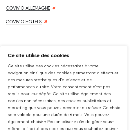
COVIVIO ALLEMAGNE
COVIVIO HOTELS
SUIVEZ-NOUS SUR
Ce site utilise des cookies
Nouvelle fenêtre
linkedin
Nouvelle fenêtre
youtube
Nouvelle fenêtre
instagram
Ce site utilise des cookies nécessaires à votre
navigation ainsi que des cookies permettant d'effectuer
des mesures statistiques d'audience et de
performances du site. Votre consentement n’est pas
ABONNEZ-VOUS À NOTRE NEWSLETTER
requis pour leur dépôt. Ce site utilise également des
Nouvelle fenêtre
Je m'abonne
cookies non nécessaires, des cookies publicitaires et
marketing que vous pouvez accepter ou refuser. Ce choix
sera valable pour une durée de 6 mois. Vous pouvez
©COPYRIGHT COVIVIO 2026
également choisir « Personnaliser » afin de gérer vous-
même la finalité des cookies que vous souhaitez activer.