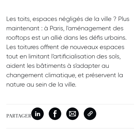
Les toits, espaces négligés de la ville ? Plus
maintenant : à Paris, l’aménagement des
rooftops est un allié dans les défis urbains.
Les toitures offrent de nouveaux espaces
tout en limitant l’artificialisation des sols,
aident les bâtiments à s’adapter au
changement climatique, et préservent la
nature au sein de la ville.
Nouvelle fenêtre
Partager sur Linkedin
Nouvelle fenêtre
Partager sur Facebook
Nouvelle fenêtre
Partager par e-mail
Copier le lien de la p
PARTAGER