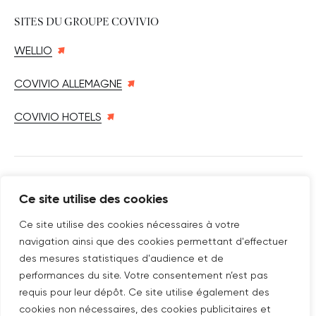
SITES DU GROUPE COVIVIO
WELLIO
COVIVIO ALLEMAGNE
COVIVIO HOTELS
SUIVEZ-NOUS SUR
Ce site utilise des cookies
Nouvelle fenêtre
linkedin
Nouvelle fenêtre
youtube
Nouvelle fenêtre
instagram
Ce site utilise des cookies nécessaires à votre
navigation ainsi que des cookies permettant d'effectuer
des mesures statistiques d'audience et de
performances du site. Votre consentement n’est pas
ABONNEZ-VOUS À NOTRE NEWSLETTER
requis pour leur dépôt. Ce site utilise également des
Nouvelle fenêtre
Je m'abonne
cookies non nécessaires, des cookies publicitaires et