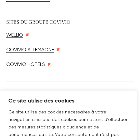
SITES DU GROUPE COVIVIO
WELLIO
COVIVIO ALLEMAGNE
COVIVIO HOTELS
SUIVEZ-NOUS SUR
Ce site utilise des cookies
Nouvelle fenêtre
linkedin
Nouvelle fenêtre
youtube
Nouvelle fenêtre
instagram
Ce site utilise des cookies nécessaires à votre
navigation ainsi que des cookies permettant d'effectuer
des mesures statistiques d'audience et de
performances du site. Votre consentement n’est pas
ABONNEZ-VOUS À NOTRE NEWSLETTER