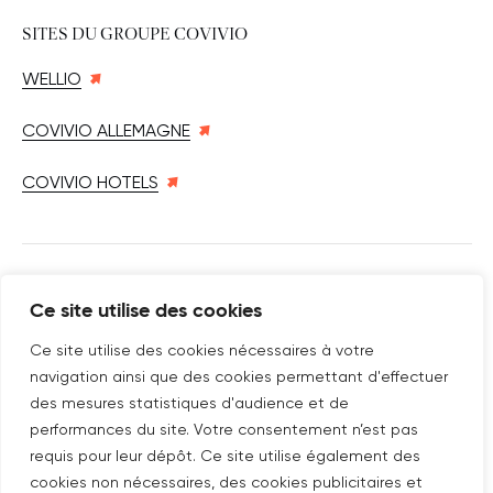
SITES DU GROUPE COVIVIO
WELLIO
COVIVIO ALLEMAGNE
COVIVIO HOTELS
SUIVEZ-NOUS SUR
Ce site utilise des cookies
Nouvelle fenêtre
linkedin
Nouvelle fenêtre
youtube
Nouvelle fenêtre
instagram
Ce site utilise des cookies nécessaires à votre
navigation ainsi que des cookies permettant d'effectuer
des mesures statistiques d'audience et de
performances du site. Votre consentement n’est pas
ABONNEZ-VOUS À NOTRE NEWSLETTER
requis pour leur dépôt. Ce site utilise également des
Nouvelle fenêtre
Je m'abonne
cookies non nécessaires, des cookies publicitaires et