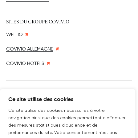
SITES DU GROUPE COVIVIO
WELLIO
COVIVIO ALLEMAGNE
COVIVIO HOTELS
SUIVEZ-NOUS SUR
Ce site utilise des cookies
Nouvelle fenêtre
linkedin
Nouvelle fenêtre
youtube
Nouvelle fenêtre
instagram
Ce site utilise des cookies nécessaires à votre
navigation ainsi que des cookies permettant d'effectuer
des mesures statistiques d'audience et de
performances du site. Votre consentement n’est pas
ABONNEZ-VOUS À NOTRE NEWSLETTER