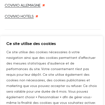
COVIVIO ALLEMAGNE
COVIVIO HOTELS
SUIVEZ-NOUS SUR
Ce site utilise des cookies
Nouvelle fenêtre
linkedin
Nouvelle fenêtre
youtube
Nouvelle fenêtre
instagram
Ce site utilise des cookies nécessaires à votre
navigation ainsi que des cookies permettant d'effectuer
des mesures statistiques d'audience et de
performances du site. Votre consentement n’est pas
ABONNEZ-VOUS À NOTRE NEWSLETTER
requis pour leur dépôt. Ce site utilise également des
Nouvelle fenêtre
Je m'abonne
cookies non nécessaires, des cookies publicitaires et
marketing que vous pouvez accepter ou refuser. Ce choix
sera valable pour une durée de 6 mois. Vous pouvez
©COPYRIGHT COVIVIO 2026
également choisir « Personnaliser » afin de gérer vous-
même la finalité des cookies que vous souhaitez activer.