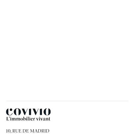
Porto, portée par le Douro : les ressorts
d’un boom touristique réussi
COVIVIO
Covivio
10, RUE DE MADRID