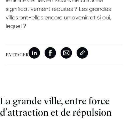
renforcés et les émissions de carbone
significativement réduites ? Les grandes
villes ont-elles encore un avenir, et si oui,
lequel ?
Nouvelle fenêtre
Partager sur Linkedin
Nouvelle fenêtre
Partager sur Facebook
Nouvelle fenêtre
Partager par e-mail
Copier le lien de la p
PARTAGER
La grande ville, entre force
d’attraction et de répulsion