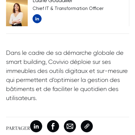
Laurie Goudallier
Chief IT & Transformation Officer
Nouvelle fenêtre
Dans le cadre de sa démarche globale de
smart building, Covivio déploie sur ses
immeubles des outils digitaux et sur-mesure
qui permettent d’optimiser la gestion des
bâtiments et de faciliter le quotidien des
utilisateurs.
Nouvelle fenêtre
Partager sur Linkedin
Nouvelle fenêtre
Partager sur Facebook
Nouvelle fenêtre
Partager par e-mail
Copier le lien de la p
PARTAGER