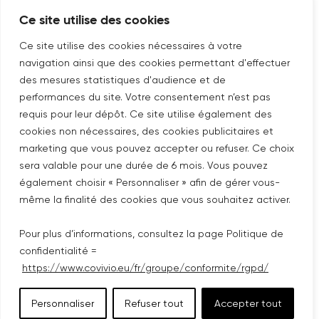
SUIVEZ-NOUS SUR
Ce site utilise des cookies
Nouvelle fenêtre
linkedin
Nouvelle fenêtre
youtube
Nouvelle fenêtre
instagram
Ce site utilise des cookies nécessaires à votre
navigation ainsi que des cookies permettant d'effectuer
des mesures statistiques d'audience et de
performances du site. Votre consentement n’est pas
ABONNEZ-VOUS À NOTRE NEWSLETTER
requis pour leur dépôt. Ce site utilise également des
Nouvelle fenêtre
Je m'abonne
cookies non nécessaires, des cookies publicitaires et
marketing que vous pouvez accepter ou refuser. Ce choix
sera valable pour une durée de 6 mois. Vous pouvez
©COPYRIGHT COVIVIO 2026
également choisir « Personnaliser » afin de gérer vous-
même la finalité des cookies que vous souhaitez activer.
MENTIONS LÉGALES
Pour plus d’informations, consultez la page Politique de
PLAN DU SITE
confidentialité =
https://www.covivio.eu/fr/groupe/conformite/rgpd/
POLITIQUE DE CONFIDENTIALITÉ
Personnaliser
Refuser tout
Accepter tout
ACCESSIBILITÉ : PARTIELLEMENT CONFORME