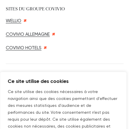
SITES DU GROUPE COVIVIO
WELLIO
COVIVIO ALLEMAGNE
COVIVIO HOTELS
SUIVEZ-NOUS SUR
Ce site utilise des cookies
Nouvelle fenêtre
linkedin
Nouvelle fenêtre
youtube
Nouvelle fenêtre
instagram
Ce site utilise des cookies nécessaires à votre
navigation ainsi que des cookies permettant d'effectuer
des mesures statistiques d'audience et de
performances du site. Votre consentement n’est pas
ABONNEZ-VOUS À NOTRE NEWSLETTER
requis pour leur dépôt. Ce site utilise également des
Nouvelle fenêtre
Je m'abonne
cookies non nécessaires, des cookies publicitaires et