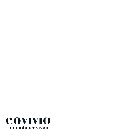
Hôtellerie : Covivio poursuit son
développement en Europe du Sud avec
une nouvelle acquisition à
Torremolinos, en Espagne
18 MAI 2026
Covivio