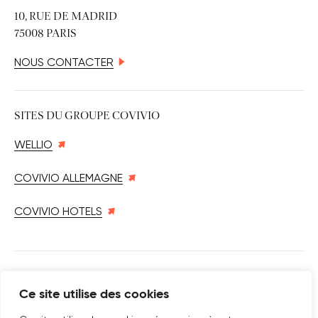
10, RUE DE MADRID
75008 PARIS
NOUS CONTACTER
SITES DU GROUPE COVIVIO
WELLIO
COVIVIO ALLEMAGNE
COVIVIO HOTELS
SUIVEZ-NOUS SUR
Ce site utilise des cookies
Nouvelle fenêtre
linkedin
Nouvelle fenêtre
youtube
Nouvelle fenêtre
instagram