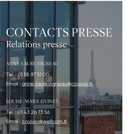
CONTACTS PRESSE
Relations presse
ANNE-LAURE VIGNEAU
Tel. : 01 58 97 51 00
Email :
anne-laure.vigneau@covivio.fr
LOUISE-MARIE GUINET
Tel. : 01 43 26 73 56
Email :
covivio@wellcom.fr