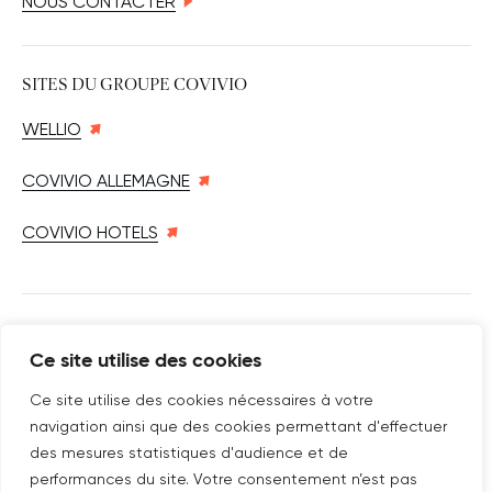
NOUS CONTACTER
SITES DU GROUPE COVIVIO
WELLIO
COVIVIO ALLEMAGNE
COVIVIO HOTELS
SUIVEZ-NOUS SUR
Ce site utilise des cookies
Nouvelle fenêtre
linkedin
Nouvelle fenêtre
youtube
Nouvelle fenêtre
instagram
Ce site utilise des cookies nécessaires à votre
navigation ainsi que des cookies permettant d'effectuer
des mesures statistiques d'audience et de
performances du site. Votre consentement n’est pas
ABONNEZ-VOUS À NOTRE NEWSLETTER