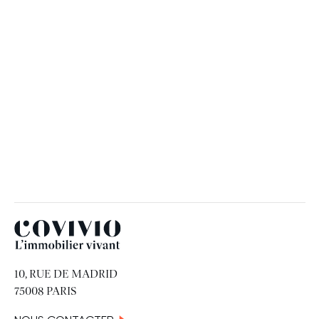
une nouvelle acquisition à
Torremolinos, en Espagne
18 MAI 2026
Covivio
10, RUE DE MADRID
75008 PARIS