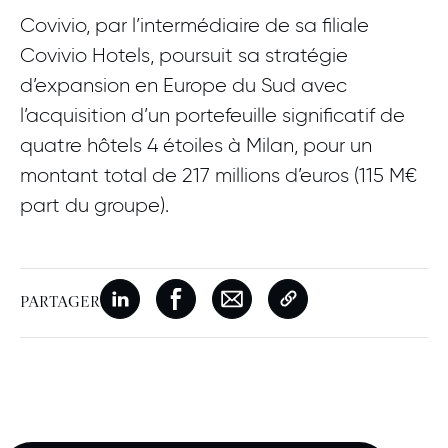
Covivio, par l’intermédiaire de sa filiale
Covivio Hotels, poursuit sa stratégie
d’expansion en Europe du Sud avec
l’acquisition d’un portefeuille significatif de
quatre hôtels 4 étoiles à Milan, pour un
montant total de 217 millions d’euros (115 M€
part du groupe).
PARTAGER
Nouvelle fenêtre
Partager sur Linkedin
Nouvelle fenêtre
Partager sur Facebook
Nouvelle fenêtre
Partager par e-mail
Copier le lien de la